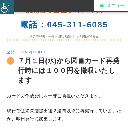
コ
メ
メニュー
浅間コミュニティハウス
ン
イ
テ
電話：045-311-6085
ン
ン
ツ
指定管理者：一般社団法人西区区民利用施設協会
メ
へ
ス
2026年06月01日
ニ
７月１日(水)から図書カード再発
キ
ュ
ッ
行時には１００円を徴収いたし
プ
ー
ます
カードの作成費用を一部ご負担いただきます。
現行では紛失届提出後２週間以降に再発行していました
が、即日発行に変更します。