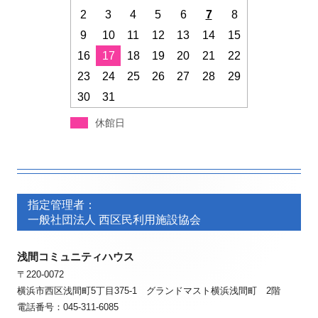
2
3
4
5
6
7
8
9
10
11
12
13
14
15
16
17
18
19
20
21
22
23
24
25
26
27
28
29
30
31
休館日
フ
フ
ッ
指定管理者：
ッ
一般社団法人 西区民利用施設協会
タ
タ
ー・
浅間コミュニティハウス
ー・
〒220-0072
コ
コ
横浜市西区浅間町5丁目375-1 グランドマスト横浜浅間町 2階
ン
ン
電話番号：045-311-6085