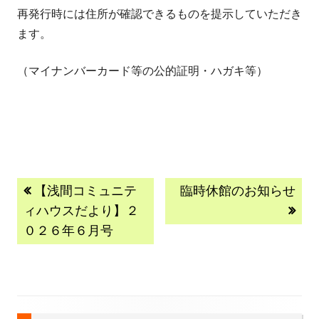
再発行時には住所が確認できるものを提示していただき
ます。
（マイナンバーカード等の公的証明・ハガキ等）
投
前
次
【浅間コミュニテ
臨時休館のお知らせ
の
の
ィハウスだより】２
稿
記
記
０２６年６月号
事:
事:
ナ
ビ
ゲ